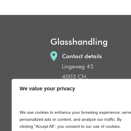
Glasshandling
Contact details
Lingeweg 45
4003 CH,
Tiel The Netherlands
We value your privacy
info@glasshandlingholland
0031 – (0)6 – 22 927 841
We use cookies to enhance your browsing experience, serv
0031-344-623777
personalized ads or content, and analyze our traffic. By
clicking "Accept All", you consent to our use of cookies.
Volg ons op: