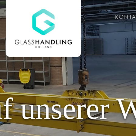
S
KONTA
f unserer W